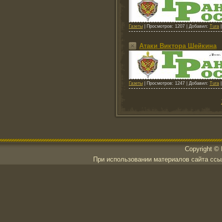
Газеты
|
Просмотров:
1207
|
Добавил:
Tura
Атаки Виктора Шейкина
Газеты
|
Просмотров:
1247
|
Добавил:
Tura
Copyright ©
При использовании материалов сайта ссылк