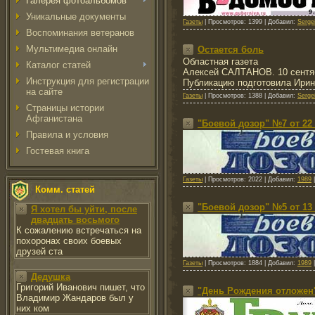
Галерея фотоальбомов
Уникальные документы
Газеты
|
Просмотров:
1399
|
Добавил:
Serge
Воспоминания ветеранов
Мультимедиа онлайн
Остается боль
Областная газета
Каталог статей
Алексей САЛТАНОВ. 10 сентяб
Инструкция для регистрации
Публикацию подготовила Ир
на сайте
Газеты
|
Просмотров:
1388
|
Добавил:
Serge
Страницы истории
Афганистана
"Боевой дозор" №7 от 22 
Правила и условия
Гостевая книга
Газеты
|
Просмотров:
2022
|
Добавил:
1989
Комм. статей
"Боевой дозор" №5 от 13 
Я хотел бы уйти, после
двадцать восьмого
К сожалению встречаться на
похоронах своих боевых
друзей ста
Газеты
|
Просмотров:
1884
|
Добавил:
1989
Дедушка
Григорий Иванович пишет, что
"День Рождения отложен
Владимир Жандаров был у
них ком