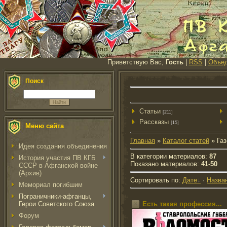
Приветствую Вас,
Гость
|
RSS
|
Объед
Поиск
Cтатьи
[211]
Рассказы
[15]
Меню сайта
Главная
»
Каталог статей
» Газ
Идея создания объединения
В категории материалов
:
87
История участия ПВ КГБ
Показано материалов
:
41-50
СССР в Афганской войне
(Архив)
Сортировать по
:
Дате
·
Назва
Мемориал погибшим
Пограничники-афганцы,
Герои Советского Союза
Есть такая профессия...
Форум