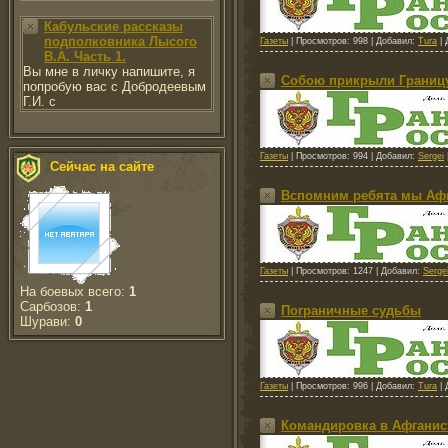
Кабульские рассказы
подполковника Лысого
Газеты
|
Просмотров:
998
|
Добавил:
Tura
|
В.А. Часть 1.
Вы мне в личку напишите, я
Собою прикрыли Границ
попробую вас с Добродеевым
Г.И. с
Газеты
|
Просмотров:
994
|
Добавил:
Sergei
Сейчас на сайте
Вспомним ребята мы Афга
Газеты
|
Просмотров:
1247
|
Добавил:
Serge
На боевых всего:
1
Сарбозов:
1
Пограничные судьбы
Шурави:
0
Газеты
|
Просмотров:
996
|
Добавил:
Tura
|
Командировка в Афганис