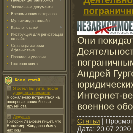
Деятельно
Галерея фотоальбомов
Уникальные документы
пограничн
Воспоминания ветеранов
Мультимедиа онлайн
Каталог статей
Инструкция для регистрации
Они покида
на сайте
Страницы истории
Деятельност
Афганистана
Правила и условия
пограничны
Гостевая книга
Андрей Гург
Комм. статей
юридических
Я хотел бы уйти, после
Интернет-ве
двадцать восьмого
К сожалению встречаться на
похоронах своих боевых
военное обо
друзей ста
Дедушка
Cтатьи
|
Просмот
Григорий Иванович пишет, что
Владимир Жандаров был у
Дата:
20.07.2020
них ком