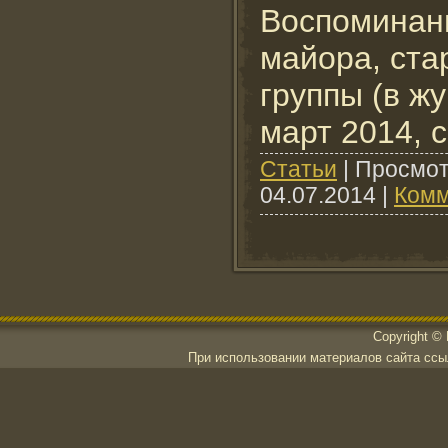
Воспоминани
майора, ста
группы (в ж
март 2014, с
Cтатьи
|
Просмот
04.07.2014
|
Комм
Copyright ©
При использовании материалов сайта ссылк