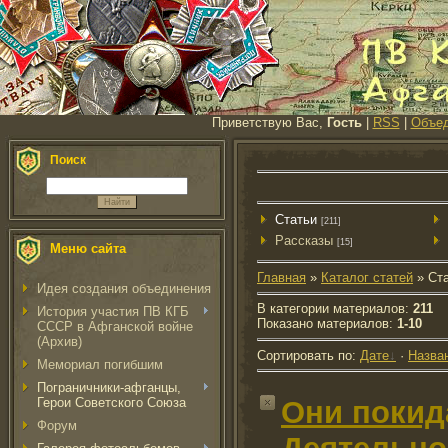
Приветствую Вас,
Гость
|
RSS
|
Объед
Поиск
Cтатьи
[211]
Рассказы
[15]
Меню сайта
Главная
»
Каталог статей
» Cт
Идея создания объединения
В категории материалов
:
211
История участия ПВ КГБ
Показано материалов
:
1-10
СССР в Афганской войне
(Архив)
Сортировать по
:
Дате
·
Назва
Мемориал погибшим
Пограничники-афганцы,
Герои Советского Союза
Они покид
Форум