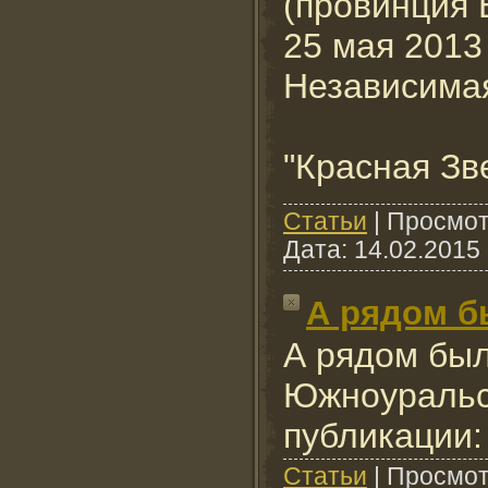
(провинция 
25 мая 2013 
Независимая
"Красная Зв
Cтатьи
|
Просмот
Дата:
14.02.2015
А рядом б
А рядом был
Южноуральс
публикации:
Cтатьи
|
Просмот