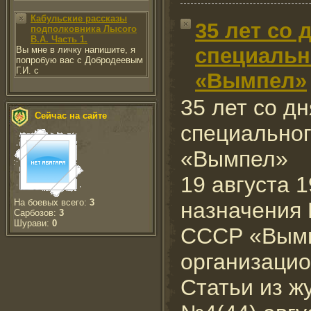
Кабульские рассказы
35 лет со
подполковника Лысого
В.А. Часть 1.
специальн
Вы мне в личку напишите, я
попробую вас с Добродеевым
Г.И. с
«Вымпел»
35 лет со д
Сейчас на сайте
специально
«Вымпел»
19 августа 1
На боевых всего:
3
назначения
Сарбозов:
3
Шурави:
0
СССР «Вымп
организацио
Статьи из ж