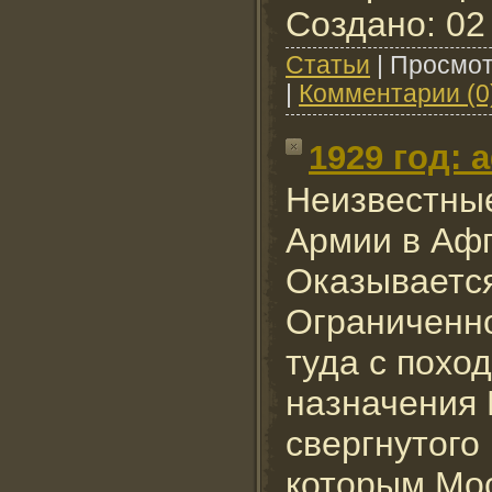
Создано: 02
Cтатьи
|
Просмот
|
Комментарии (0
1929 год:
Неизвестные
Армии в Аф
Оказывается
Ограниченно
туда с похо
назначения 
свергнутого
которым Мо