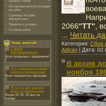
Каталог статей
воева
Инструкция для регистрации
на сайте
Напри
Страницы истории
Афганистана
2066
"ТТ"
, в
Правила и условия
Гостевая книга
...
Читать д
Категория:
Сбор 
Комм. новостей
Афган
| Дата:
02.
С ДНЕМ
ПОГРАНИЧНИКА!!!
Всех погранцов с праздником!
Г
В архив до
37-я годовщина вывода
ноября 198
войск из Афганистана!
Всех пограничных афганцев -
С
36 лет со дня вывода
войск из Афганистана
Вчера 15. 02, 25 был на
концер