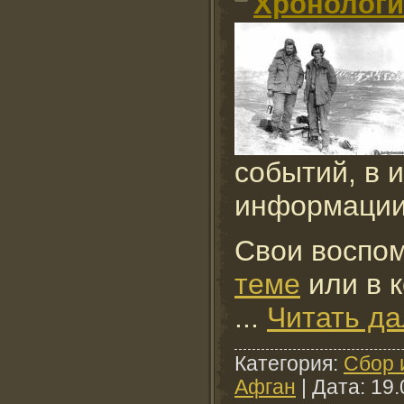
Хронологи
событий, в 
информации
Свои воспо
теме
или в к
...
Читать д
Категория:
Сбор 
Афган
| Дата:
19.