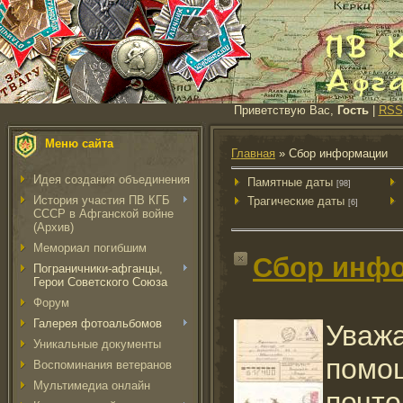
Приветствую Вас,
Гость
|
RSS
Меню сайта
Главная
»
Сбор информации
Идея создания объединения
Памятные даты
[98]
История участия ПВ КГБ
Трагические даты
[6]
СССР в Афганской войне
(Архив)
Мемориал погибшим
Сбор инф
Пограничники-афганцы,
Герои Советского Союза
Форум
Галерея фотоальбомов
Уважа
Уникальные документы
помо
Воспоминания ветеранов
Мультимедиа онлайн
почт