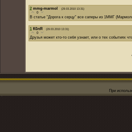
2
mmg-marmol
(29.03.2010 13:31)
0
В статье "Дорога к серцу" все саперы из 1ММГ (Мармол
1
К0лЯ
(29.03.2010 13:31)
0
Друзья может кто-то себя узнает, или о тех событиях чт
При использо