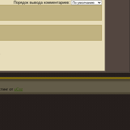
Порядок вывода комментариев:
.
стинг от
uCoz