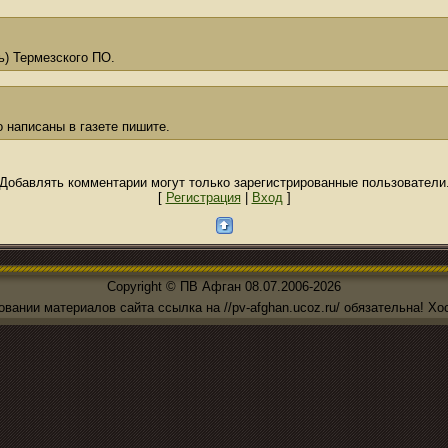
ь) Термезского ПО.
о написаны в газете пишите.
Добавлять комментарии могут только зарегистрированные пользователи
[
Регистрация
|
Вход
]
Copyright © ПВ Афган 08.07.2006-2026
вании материалов сайта ссылка на //pv-afghan.ucoz.ru/ обязательна!
Хо