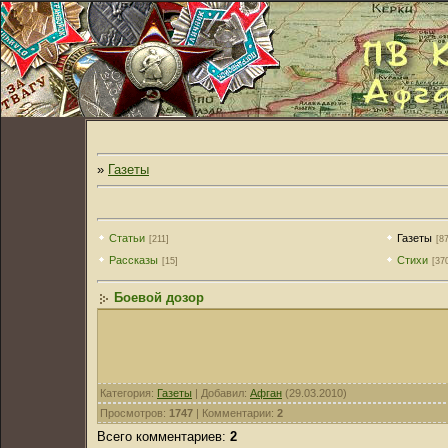
»
Газеты
Cтатьи
Газеты
[211]
[87
Рассказы
Стихи
[15]
[37
Боевой дозор
Категория
:
Газеты
|
Добавил
:
Афган
(29.03.2010)
Просмотров
:
1747
|
Комментарии
:
2
Всего комментариев
:
2