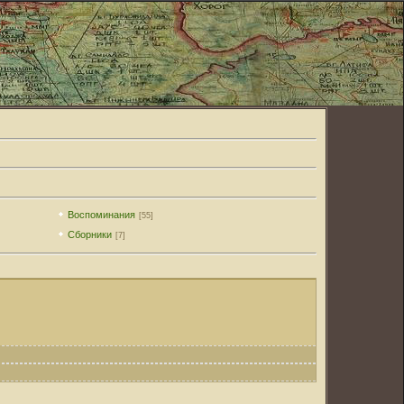
Воспоминания
[55]
Сборники
[7]